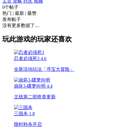
主页
攻略
社区
视频
0个帖子
热门
|
最新
|
最赞
发布帖子
没有更多数据了....
玩此游戏的玩家还喜欢
忍者必须死3
4.6
全新活动玩法「寻宝大冒险」
崩坏3-曙梦向明
4.4
主线第二部终章更新
三国杀
1.8
限时秒杀开启