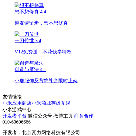
想不想修真
4.4
道友请留步，想不想修真
一刀传世
3.4
V12免费送，不花钱享特权
创造与魔法
4.1
小鹿服饰及背饰礼盒限时上架
友情链接
小米应用商店
小米商城
英雄互娱
小米游戏中心
开发者平台
微信公众号
微博主页
商务合作
010-60606666
开发者：北京瓦力网络科技有限公司