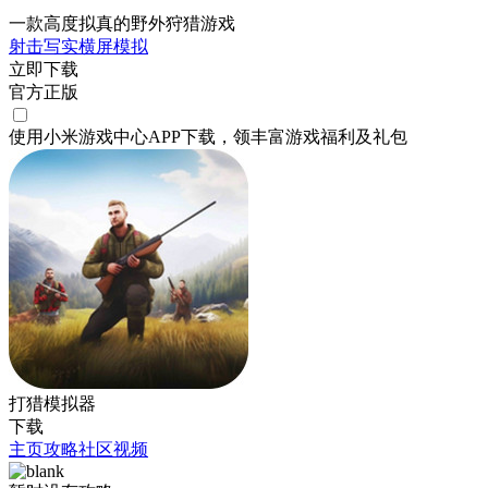
一款高度拟真的野外狩猎游戏
射击
写实
横屏
模拟
立即下载
官方正版
使用小米游戏中心APP
下载
，领丰富游戏
福利
及
礼包
打猎模拟器
下载
主页
攻略
社区
视频