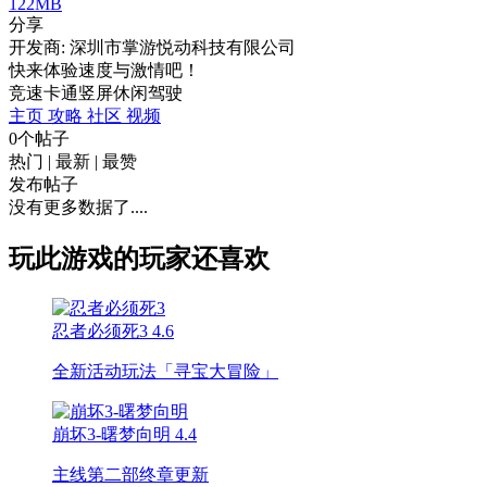
122MB
分享
开发商: 深圳市掌游悦动科技有限公司
快来体验速度与激情吧！
竞速
卡通
竖屏
休闲
驾驶
主页
攻略
社区
视频
0个帖子
热门
|
最新
|
最赞
发布帖子
没有更多数据了....
玩此游戏的玩家还喜欢
忍者必须死3
4.6
全新活动玩法「寻宝大冒险」
崩坏3-曙梦向明
4.4
主线第二部终章更新