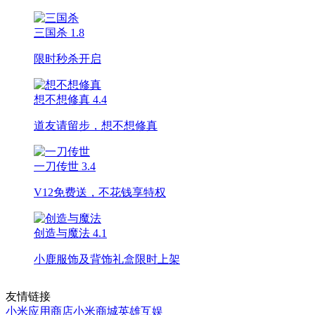
三国杀
1.8
限时秒杀开启
想不想修真
4.4
道友请留步，想不想修真
一刀传世
3.4
V12免费送，不花钱享特权
创造与魔法
4.1
小鹿服饰及背饰礼盒限时上架
友情链接
小米应用商店
小米商城
英雄互娱