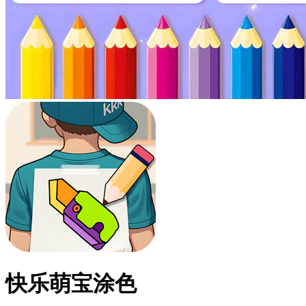
快乐萌宝涂色