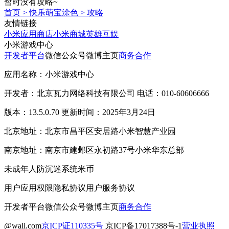
暂时没有攻略~
首页
>
快乐萌宝涂色
>
攻略
友情链接
小米应用商店
小米商城
英雄互娱
小米游戏中心
开发者平台
微信公众号
微博主页
商务合作
应用名称：小米游戏中心
开发者：北京瓦力网络科技有限公司 电话：010-60606666
版本：13.5.0.70 更新时间：2025年3月24日
北京地址：北京市昌平区安居路小米智慧产业园
南京地址：南京市建邺区永初路37号小米华东总部
未成年人防沉迷系统
米币
用户应用权限
隐私协议
用户服务协议
开发者平台
微信公众号
微博主页
商务合作
@wali.com
京ICP证110335号
京ICP备17017388号-1
营业执照