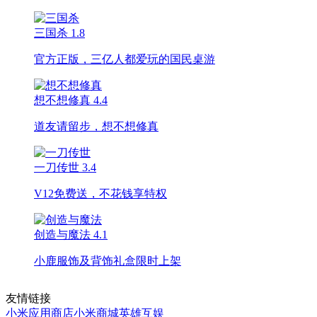
三国杀
1.8
官方正版，三亿人都爱玩的国民桌游
想不想修真
4.4
道友请留步，想不想修真
一刀传世
3.4
V12免费送，不花钱享特权
创造与魔法
4.1
小鹿服饰及背饰礼盒限时上架
友情链接
小米应用商店
小米商城
英雄互娱