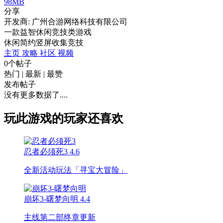
98MB
分享
开发商: 广州合游网络科技有限公司
一款益智休闲竞技类游戏
休闲
简约
竖屏
收集
竞技
主页
攻略
社区
视频
0个帖子
热门
|
最新
|
最赞
发布帖子
没有更多数据了....
玩此游戏的玩家还喜欢
忍者必须死3
4.6
全新活动玩法「寻宝大冒险」
崩坏3-曙梦向明
4.4
主线第二部终章更新