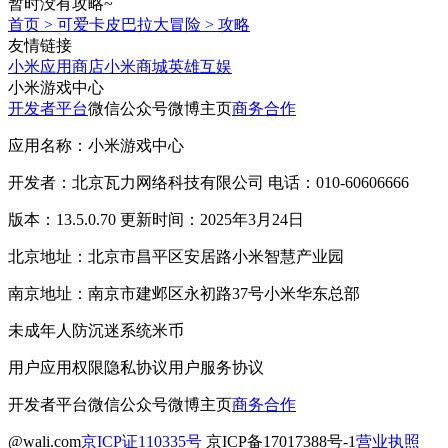
暂时没有攻略~
首页
>
可爱卡皮巴拉大冒险
>
攻略
友情链接
小米应用商店
小米商城
英雄互娱
小米游戏中心
开发者平台
微信公众号
微博主页
商务合作
应用名称：小米游戏中心
开发者：北京瓦力网络科技有限公司 电话：010-60606666
版本：13.5.0.70 更新时间：2025年3月24日
北京地址：北京市昌平区安居路小米智慧产业园
南京地址：南京市建邺区永初路37号小米华东总部
未成年人防沉迷系统
米币
用户应用权限
隐私协议
用户服务协议
开发者平台
微信公众号
微博主页
商务合作
@wali.com
京ICP证110335号
京ICP备17017388号-1
营业执照