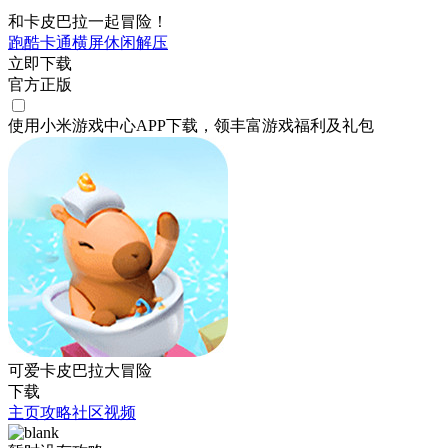
和卡皮巴拉一起冒险！
跑酷
卡通
横屏
休闲
解压
立即下载
官方正版
使用小米游戏中心APP
下载
，领丰富游戏
福利
及
礼包
可爱卡皮巴拉大冒险
下载
主页
攻略
社区
视频