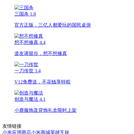
三国杀
1.8
官方正版，三亿人都爱玩的国民桌游
想不想修真
4.4
道友请留步，想不想修真
一刀传世
3.4
V12免费送，不花钱享特权
创造与魔法
4.1
小鹿服饰及背饰礼盒限时上架
友情链接
小米应用商店
小米商城
英雄互娱