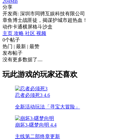
204MB
分享
开发商: 深圳市同骋互娱科技有限公司
章鱼博士战匪徒，揭谋护城市超热血！
动作
卡通
横屏
格斗
沙盒
主页
攻略
社区
视频
0个帖子
热门
|
最新
|
最赞
发布帖子
没有更多数据了....
玩此游戏的玩家还喜欢
忍者必须死3
4.6
全新活动玩法「寻宝大冒险」
崩坏3-曙梦向明
4.4
主线第二部终章更新