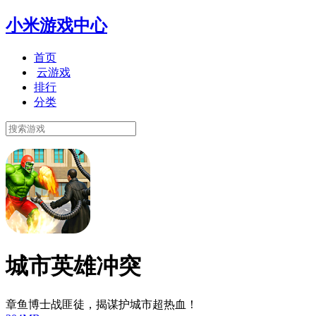
小米游戏中心
首页
云游戏
排行
分类
城市英雄冲突
章鱼博士战匪徒，揭谋护城市超热血！