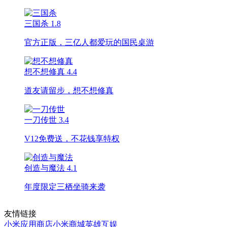
三国杀
1.8
官方正版，三亿人都爱玩的国民桌游
想不想修真
4.4
道友请留步，想不想修真
一刀传世
3.4
V12免费送，不花钱享特权
创造与魔法
4.1
年度限定三栖坐骑来袭
友情链接
小米应用商店
小米商城
英雄互娱