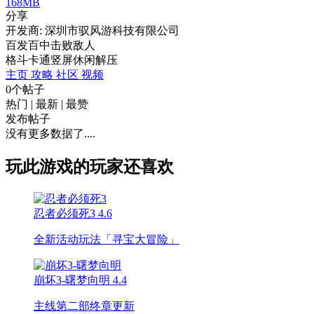
168MB
分享
开发商: 深圳市驭风游科技有限公司
百发百中击败敌人
格斗
卡通
竖屏
休闲
解压
主页
攻略
社区
视频
0个帖子
热门
|
最新
|
最赞
发布帖子
没有更多数据了....
玩此游戏的玩家还喜欢
忍者必须死3
4.6
全新活动玩法「寻宝大冒险」
崩坏3-曙梦向明
4.4
主线第二部终章更新