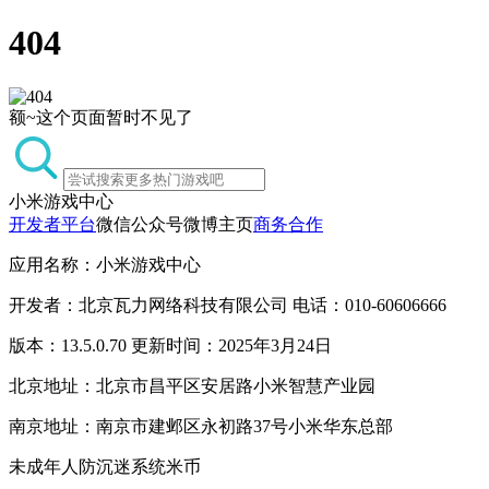
404
额~这个页面暂时不见了
小米游戏中心
开发者平台
微信公众号
微博主页
商务合作
应用名称：小米游戏中心
开发者：北京瓦力网络科技有限公司 电话：010-60606666
版本：13.5.0.70 更新时间：2025年3月24日
北京地址：北京市昌平区安居路小米智慧产业园
南京地址：南京市建邺区永初路37号小米华东总部
未成年人防沉迷系统
米币