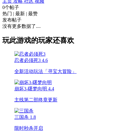
主页
攻略
社区
视频
0个帖子
热门
|
最新
|
最赞
发布帖子
没有更多数据了....
玩此游戏的玩家还喜欢
忍者必须死3
4.6
全新活动玩法「寻宝大冒险」
崩坏3-曙梦向明
4.4
主线第二部终章更新
三国杀
1.8
限时秒杀开启