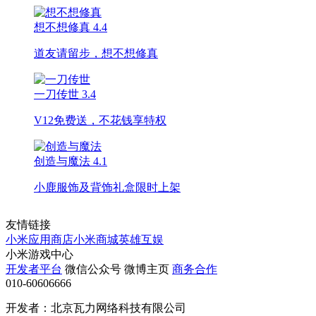
想不想修真
4.4
道友请留步，想不想修真
一刀传世
3.4
V12免费送，不花钱享特权
创造与魔法
4.1
小鹿服饰及背饰礼盒限时上架
友情链接
小米应用商店
小米商城
英雄互娱
小米游戏中心
开发者平台
微信公众号
微博主页
商务合作
010-60606666
开发者：北京瓦力网络科技有限公司