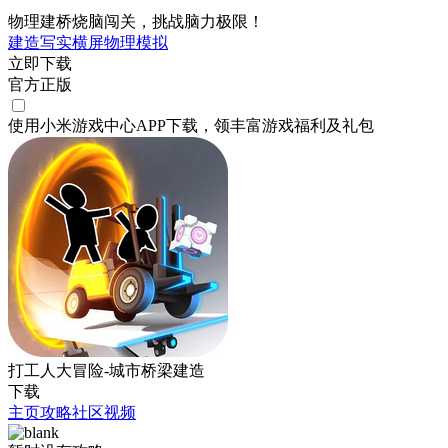
物理建桥烧脑闯关，挑战脑力极限！
建造
写实
横屏
物理
模拟
立即下载
官方正版
使用小米游戏中心APP
下载
，领丰富游戏
福利
及
礼包
打工人大冒险-城市桥梁建造
下载
主页
攻略
社区
视频