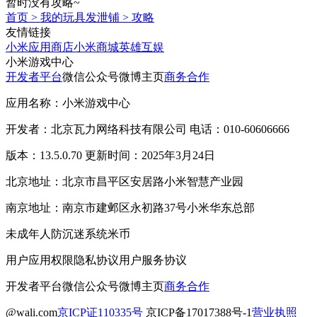
暂时没有攻略~
首页
>
我的玩具发泄铺
>
攻略
友情链接
小米应用商店
小米商城
英雄互娱
小米游戏中心
开发者平台
微信公众号
微博主页
商务合作
应用名称：小米游戏中心
开发者：北京瓦力网络科技有限公司 电话：010-60606666
版本：13.5.0.70 更新时间：2025年3月24日
北京地址：北京市昌平区安居路小米智慧产业园
南京地址：南京市建邺区永初路37号小米华东总部
未成年人防沉迷系统
米币
用户应用权限
隐私协议
用户服务协议
开发者平台
微信公众号
微博主页
商务合作
@wali.com
京ICP证110335号
京ICP备17017388号-1
营业执照