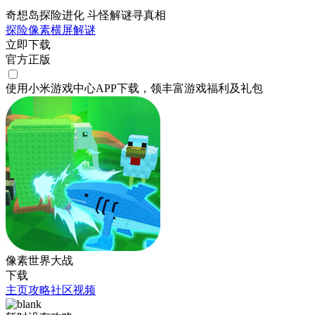
奇想岛探险进化 斗怪解谜寻真相
探险
像素
横屏
解谜
立即下载
官方正版
使用小米游戏中心APP
下载
，领丰富游戏
福利
及
礼包
像素世界大战
下载
主页
攻略
社区
视频