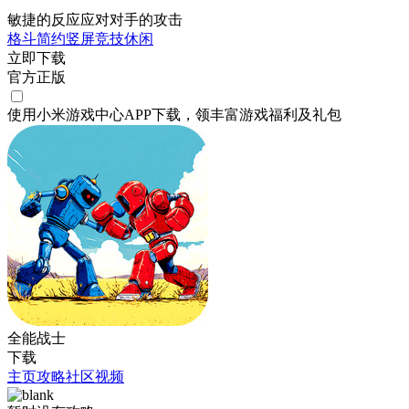
敏捷的反应应对对手的攻击
格斗
简约
竖屏
竞技
休闲
立即下载
官方正版
使用小米游戏中心APP
下载
，领丰富游戏
福利
及
礼包
全能战士
下载
主页
攻略
社区
视频