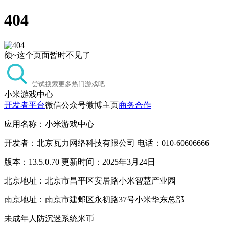
404
额~这个页面暂时不见了
小米游戏中心
开发者平台
微信公众号
微博主页
商务合作
应用名称：小米游戏中心
开发者：北京瓦力网络科技有限公司 电话：010-60606666
版本：13.5.0.70 更新时间：2025年3月24日
北京地址：北京市昌平区安居路小米智慧产业园
南京地址：南京市建邺区永初路37号小米华东总部
未成年人防沉迷系统
米币