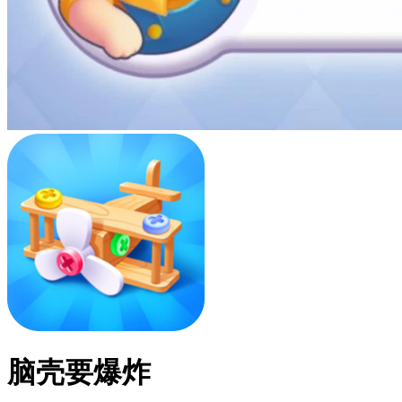
脑壳要爆炸