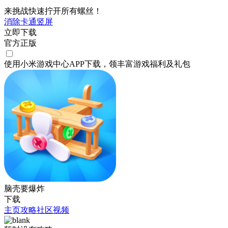
来挑战快速拧开所有螺丝！
消除
卡通
竖屏
立即下载
官方正版
使用小米游戏中心APP
下载
，领丰富游戏
福利
及
礼包
脑壳要爆炸
下载
主页
攻略
社区
视频