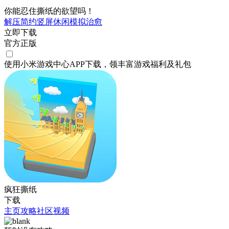
你能忍住撕纸的欲望吗！
解压
简约
竖屏
休闲
模拟
治愈
立即下载
官方正版
使用小米游戏中心APP
下载
，领丰富游戏
福利
及
礼包
疯狂撕纸
下载
主页
攻略
社区
视频