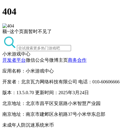
404
额~这个页面暂时不见了
小米游戏中心
开发者平台
微信公众号
微博主页
商务合作
应用名称：小米游戏中心
开发者：北京瓦力网络科技有限公司 电话：010-60606666
版本：13.5.0.70 更新时间：2025年3月24日
北京地址：北京市昌平区安居路小米智慧产业园
南京地址：南京市建邺区永初路37号小米华东总部
未成年人防沉迷系统
米币