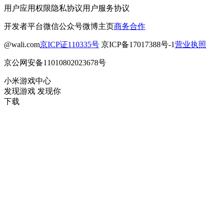
用户应用权限
隐私协议
用户服务协议
开发者平台
微信公众号
微博主页
商务合作
@wali.com
京ICP证110335号
京ICP备17017388号-1
营业执照
京公网安备11010802023678号
小米游戏中心
发现游戏 发现你
下载