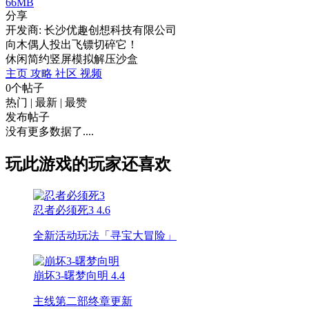
66MB
分享
开发商: 长沙优趣创想科技有限公司
向木偶人投出飞镖切碎它！
休闲
简约
竖屏
模拟
解压
沙盒
主页
攻略
社区
视频
0个帖子
热门
|
最新
|
最赞
发布帖子
没有更多数据了....
玩此游戏的玩家还喜欢
忍者必须死3
4.6
全新活动玩法「寻宝大冒险」
崩坏3-曙梦向明
4.4
主线第二部终章更新