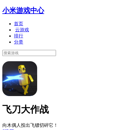
小米游戏中心
首页
云游戏
排行
分类
飞刀大作战
向木偶人投出飞镖切碎它！