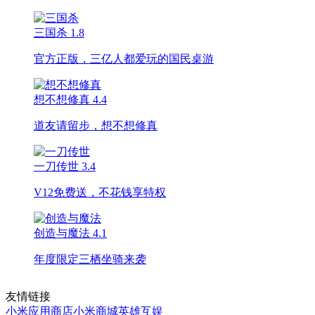
三国杀
1.8
官方正版，三亿人都爱玩的国民桌游
想不想修真
4.4
道友请留步，想不想修真
一刀传世
3.4
V12免费送，不花钱享特权
创造与魔法
4.1
年度限定三栖坐骑来袭
友情链接
小米应用商店
小米商城
英雄互娱