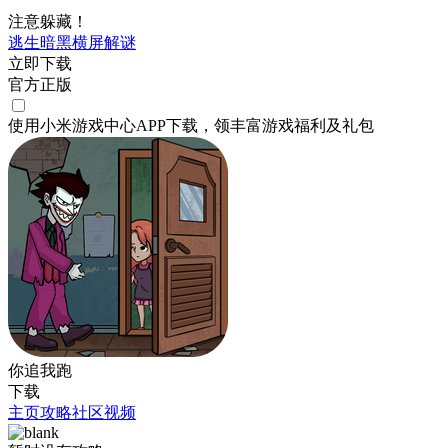
注意躲藏！
逃生
暗黑
横屏
解谜
立即下载
官方正版
使用小米游戏中心APP
下载
，领丰富游戏
福利
及
礼包
你追我跑
下载
主页
攻略
社区
视频