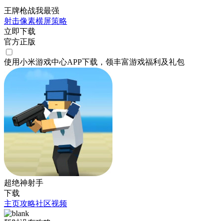
王牌枪战我最强
射击
像素
横屏
策略
立即下载
官方正版
使用小米游戏中心APP
下载
，领丰富游戏
福利
及
礼包
超绝神射手
下载
主页
攻略
社区
视频