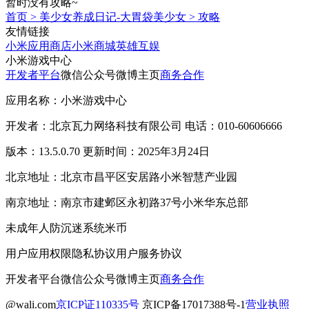
暂时没有攻略~
首页
>
美少女养成日记-大胃袋美少女
>
攻略
友情链接
小米应用商店
小米商城
英雄互娱
小米游戏中心
开发者平台
微信公众号
微博主页
商务合作
应用名称：小米游戏中心
开发者：北京瓦力网络科技有限公司 电话：010-60606666
版本：13.5.0.70 更新时间：2025年3月24日
北京地址：北京市昌平区安居路小米智慧产业园
南京地址：南京市建邺区永初路37号小米华东总部
未成年人防沉迷系统
米币
用户应用权限
隐私协议
用户服务协议
开发者平台
微信公众号
微博主页
商务合作
@wali.com
京ICP证110335号
京ICP备17017388号-1
营业执照