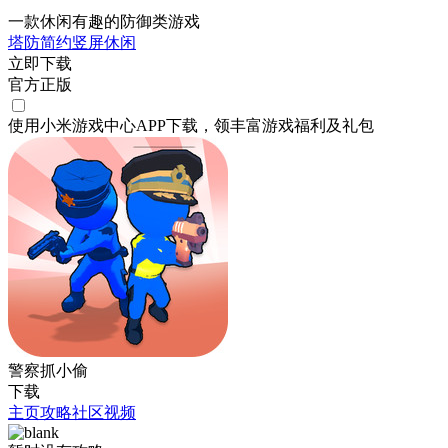
一款休闲有趣的防御类游戏
塔防
简约
竖屏
休闲
立即下载
官方正版
使用小米游戏中心APP
下载
，领丰富游戏
福利
及
礼包
警察抓小偷
下载
主页
攻略
社区
视频