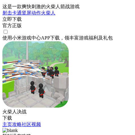
这是一款爽快刺激的火柴人箭战游戏
射击
卡通
竖屏
动作
火柴人
立即下载
官方正版
使用小米游戏中心APP
下载
，领丰富游戏
福利
及
礼包
火柴人决战
下载
主页
攻略
社区
视频