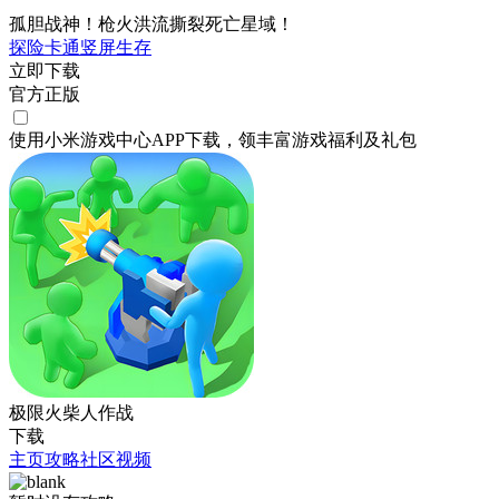
孤胆战神！枪火洪流撕裂死亡星域！​
探险
卡通
竖屏
生存
立即下载
官方正版
使用小米游戏中心APP
下载
，领丰富游戏
福利
及
礼包
极限火柴人作战
下载
主页
攻略
社区
视频