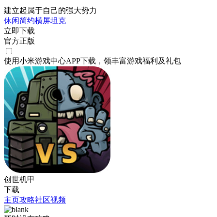
建立起属于自己的强大势力
休闲
简约
横屏
坦克
立即下载
官方正版
使用小米游戏中心APP
下载
，领丰富游戏
福利
及
礼包
创世机甲
下载
主页
攻略
社区
视频