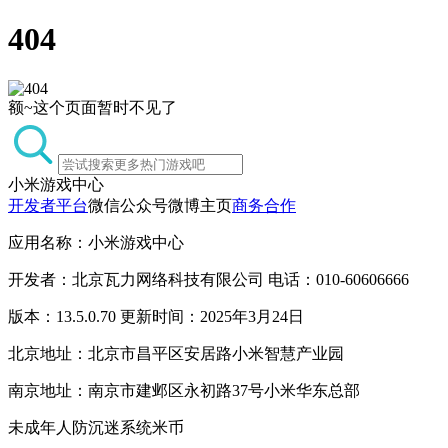
404
额~这个页面暂时不见了
小米游戏中心
开发者平台
微信公众号
微博主页
商务合作
应用名称：小米游戏中心
开发者：北京瓦力网络科技有限公司 电话：010-60606666
版本：13.5.0.70 更新时间：2025年3月24日
北京地址：北京市昌平区安居路小米智慧产业园
南京地址：南京市建邺区永初路37号小米华东总部
未成年人防沉迷系统
米币