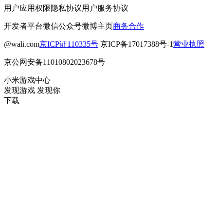
用户应用权限
隐私协议
用户服务协议
开发者平台
微信公众号
微博主页
商务合作
@wali.com
京ICP证110335号
京ICP备17017388号-1
营业执照
京公网安备11010802023678号
小米游戏中心
发现游戏 发现你
下载