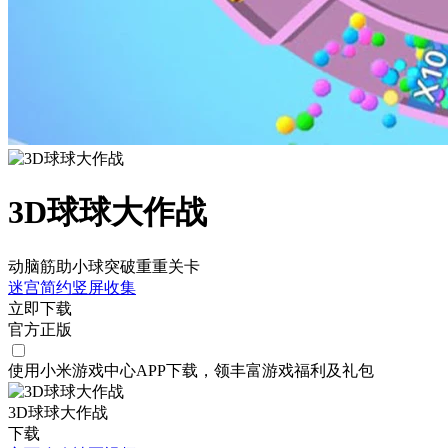
3D球球大作战
动脑筋助小球突破重重关卡
迷宫
简约
竖屏
收集
立即下载
官方正版
使用小米游戏中心APP
下载
，领丰富游戏
福利
及
礼包
3D球球大作战
下载