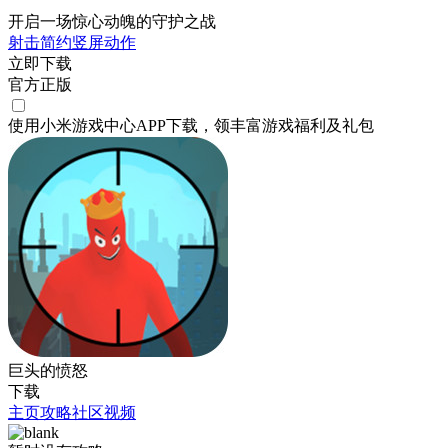
开启一场惊心动魄的守护之战
射击
简约
竖屏
动作
立即下载
官方正版
使用小米游戏中心APP
下载
，领丰富游戏
福利
及
礼包
巨头的愤怒
下载
主页
攻略
社区
视频