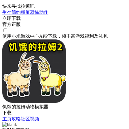
快来寻找拉姆吧
生存
简约
横屏
恐怖
动作
立即下载
官方正版
使用小米游戏中心APP
下载
，领丰富游戏
福利
及
礼包
饥饿的拉姆动物模拟器
下载
主页
攻略
社区
视频