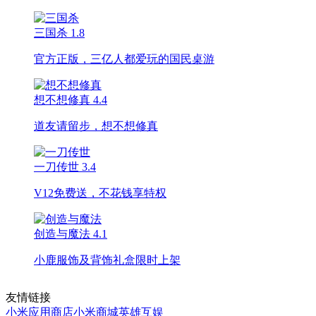
三国杀
1.8
官方正版，三亿人都爱玩的国民桌游
想不想修真
4.4
道友请留步，想不想修真
一刀传世
3.4
V12免费送，不花钱享特权
创造与魔法
4.1
小鹿服饰及背饰礼盒限时上架
友情链接
小米应用商店
小米商城
英雄互娱