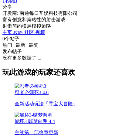
149MB
分享
开发商: 南通每日互娱科技有限公司
富有创意和策略性的射击游戏
射击
简约
横屏
模拟
策略
主页
攻略
社区
视频
0个帖子
热门
|
最新
|
最赞
发布帖子
没有更多数据了....
玩此游戏的玩家还喜欢
忍者必须死3
4.6
全新活动玩法「寻宝大冒险」
崩坏3-曙梦向明
4.4
主线第二部终章更新