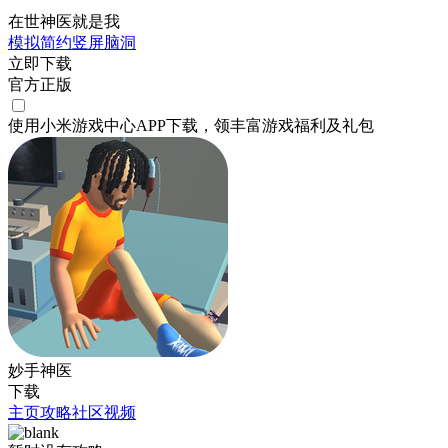
在世神医就是我
模拟
简约
竖屏
脑洞
立即下载
官方正版
使用小米游戏中心APP
下载
，领丰富游戏
福利
及
礼包
妙手神医
下载
主页
攻略
社区
视频