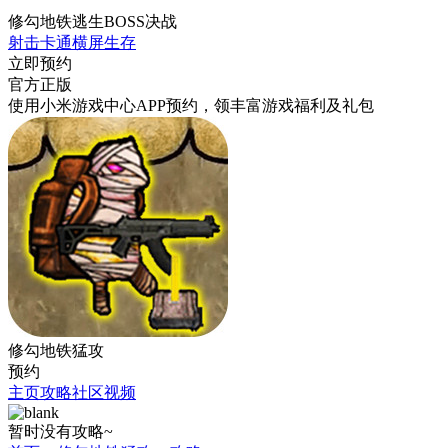
修勾地铁逃生BOSS决战
射击
卡通
横屏
生存
立即预约
官方正版
使用小米游戏中心APP
预约
，领丰富游戏
福利
及
礼包
修勾地铁猛攻
预约
主页
攻略
社区
视频
暂时没有攻略~