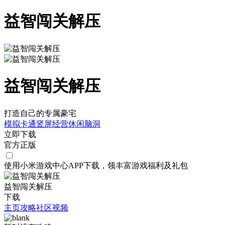
益智闯关解压
益智闯关解压
打造自己的专属豪宅
模拟
卡通
竖屏
经营
休闲
脑洞
立即下载
官方正版
使用小米游戏中心APP
下载
，领丰富游戏
福利
及
礼包
益智闯关解压
下载
主页
攻略
社区
视频