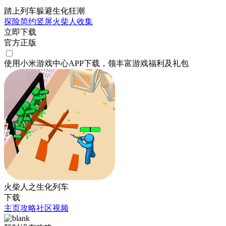
踏上列车躲避生化狂潮
探险
简约
竖屏
火柴人
收集
立即下载
官方正版
使用小米游戏中心APP
下载
，领丰富游戏
福利
及
礼包
火柴人之生化列车
下载
主页
攻略
社区
视频