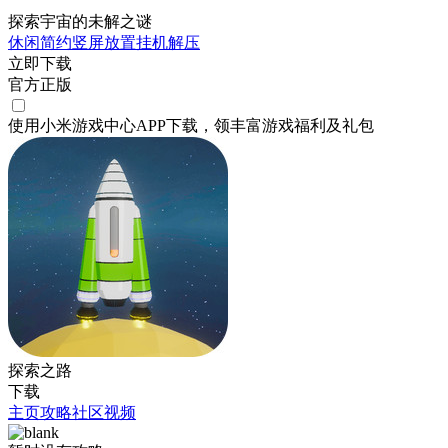
探索宇宙的未解之谜
休闲
简约
竖屏
放置挂机
解压
立即下载
官方正版
使用小米游戏中心APP
下载
，领丰富游戏
福利
及
礼包
探索之路
下载
主页
攻略
社区
视频