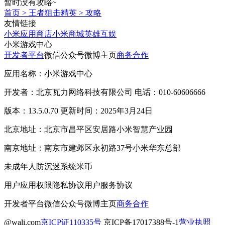
暂时没有攻略~
首页
>
王者狙击精英
>
攻略
友情链接
小米应用商店
小米商城
英雄互娱
小米游戏中心
开发者平台
微信公众号
微博主页
商务合作
应用名称：小米游戏中心
开发者：北京瓦力网络科技有限公司 电话：010-60606666
版本：13.5.0.70 更新时间：2025年3月24日
北京地址：北京市昌平区安居路小米智慧产业园
南京地址：南京市建邺区永初路37号小米华东总部
未成年人防沉迷系统
米币
用户应用权限
隐私协议
用户服务协议
开发者平台
微信公众号
微博主页
商务合作
@wali.com
京ICP证110335号
京ICP备17017388号-1
营业执照