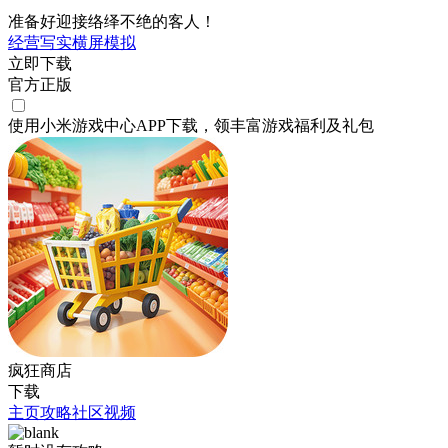
准备好迎接络绎不绝的客人！
经营
写实
横屏
模拟
立即下载
官方正版
使用小米游戏中心APP
下载
，领丰富游戏
福利
及
礼包
疯狂商店
下载
主页
攻略
社区
视频