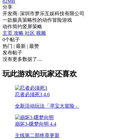
82MB
分享
开发商: 深圳市梦乐互娱科技有限公司
一款极具策略性的动作冒险游戏
动作
简约
竖屏
策略
主页
攻略
社区
视频
0个帖子
热门
|
最新
|
最赞
发布帖子
没有更多数据了....
玩此游戏的玩家还喜欢
忍者必须死3
4.6
全新活动玩法「寻宝大冒险」
崩坏3-曙梦向明
4.4
主线第二部终章更新