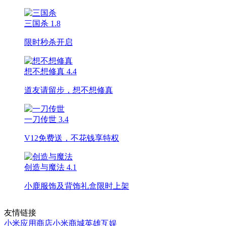
三国杀
1.8
限时秒杀开启
想不想修真
4.4
道友请留步，想不想修真
一刀传世
3.4
V12免费送，不花钱享特权
创造与魔法
4.1
小鹿服饰及背饰礼盒限时上架
友情链接
小米应用商店
小米商城
英雄互娱