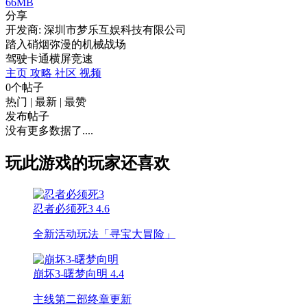
66MB
分享
开发商: 深圳市梦乐互娱科技有限公司
踏入硝烟弥漫的机械战场
驾驶
卡通
横屏
竞速
主页
攻略
社区
视频
0个帖子
热门
|
最新
|
最赞
发布帖子
没有更多数据了....
玩此游戏的玩家还喜欢
忍者必须死3
4.6
全新活动玩法「寻宝大冒险」
崩坏3-曙梦向明
4.4
主线第二部终章更新