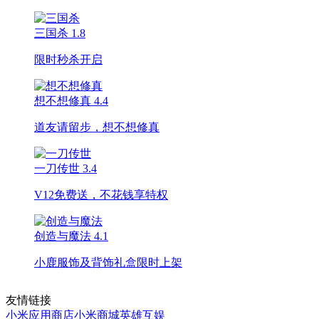
三国杀
1.8
限时秒杀开启
想不想修真
4.4
道友请留步，想不想修真
一刀传世
3.4
V12免费送，不花钱享特权
创造与魔法
4.1
小鹿服饰及背饰礼盒限时上架
友情链接
小米应用商店
小米商城
英雄互娱