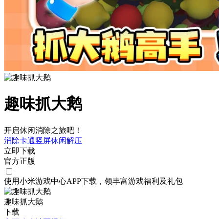
趣味抓大鹅
开启休闲消除之旅吧！
消除
卡通
竖屏
休闲
解压
立即下载
官方正版
使用小米游戏中心APP
下载
，领丰富游戏
福利
及
礼包
趣味抓大鹅
下载