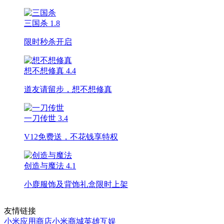
三国杀
1.8
限时秒杀开启
想不想修真
4.4
道友请留步，想不想修真
一刀传世
3.4
V12免费送，不花钱享特权
创造与魔法
4.1
小鹿服饰及背饰礼盒限时上架
友情链接
小米应用商店
小米商城
英雄互娱