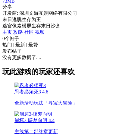
73MB
分享
开发商: 深圳文游互娱网络有限公司
末日逃脱生存为王
迷宫
像素
横屏
生存
末日
沙盒
主页
攻略
社区
视频
0个帖子
热门
|
最新
|
最赞
发布帖子
没有更多数据了....
玩此游戏的玩家还喜欢
忍者必须死3
4.6
全新活动玩法「寻宝大冒险」
崩坏3-曙梦向明
4.4
主线第二部终章更新