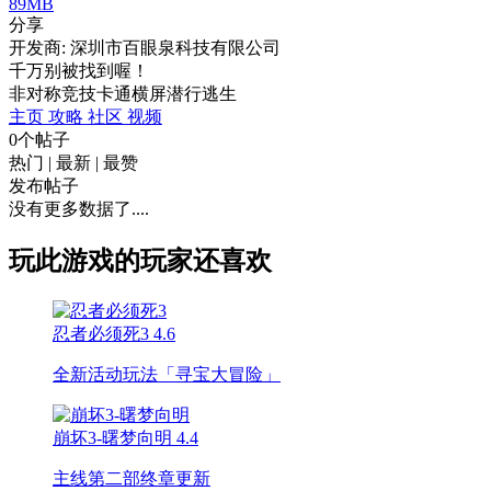
89MB
分享
开发商: 深圳市百眼泉科技有限公司
千万别被找到喔！
非对称竞技
卡通
横屏
潜行
逃生
主页
攻略
社区
视频
0个帖子
热门
|
最新
|
最赞
发布帖子
没有更多数据了....
玩此游戏的玩家还喜欢
忍者必须死3
4.6
全新活动玩法「寻宝大冒险」
崩坏3-曙梦向明
4.4
主线第二部终章更新