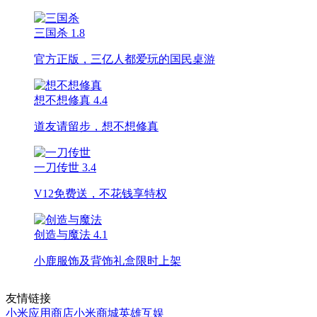
三国杀
1.8
官方正版，三亿人都爱玩的国民桌游
想不想修真
4.4
道友请留步，想不想修真
一刀传世
3.4
V12免费送，不花钱享特权
创造与魔法
4.1
小鹿服饰及背饰礼盒限时上架
友情链接
小米应用商店
小米商城
英雄互娱