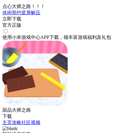
点心大师之路！！！
休闲
简约
竖屏
解压
立即下载
官方正版
使用小米游戏中心APP
下载
，领丰富游戏
福利
及
礼包
甜品大师之路
下载
主页
攻略
社区
视频