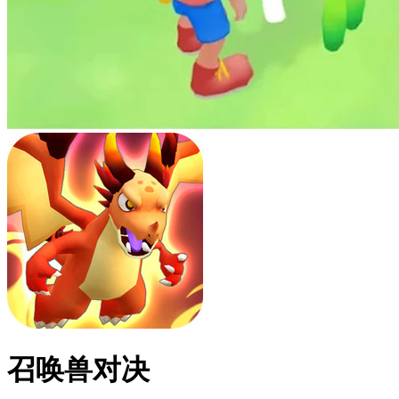
召唤兽对决