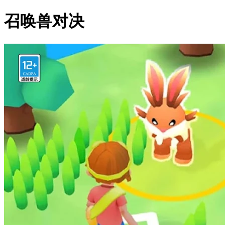
召唤兽对决