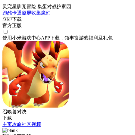
灵宠星驯宠冒险 集蛋对战护家园
跑酷
卡通
竖屏
收集
魔幻
立即下载
官方正版
使用小米游戏中心APP
下载
，领丰富游戏
福利
及
礼包
召唤兽对决
下载
主页
攻略
社区
视频