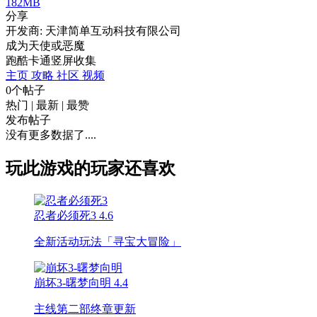
182MB
分享
开发商: 天津简单互动科技有限公司
成为天使或恶魔
跑酷
卡通
竖屏
收集
主页
攻略
社区
视频
0个帖子
热门
|
最新
|
最赞
发布帖子
没有更多数据了....
玩此游戏的玩家还喜欢
忍者必须死3
4.6
全新活动玩法「寻宝大冒险」
崩坏3-曙梦向明
4.4
主线第二部终章更新