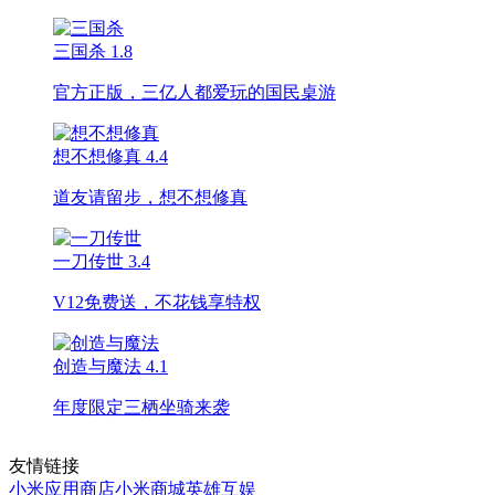
三国杀
1.8
官方正版，三亿人都爱玩的国民桌游
想不想修真
4.4
道友请留步，想不想修真
一刀传世
3.4
V12免费送，不花钱享特权
创造与魔法
4.1
年度限定三栖坐骑来袭
友情链接
小米应用商店
小米商城
英雄互娱