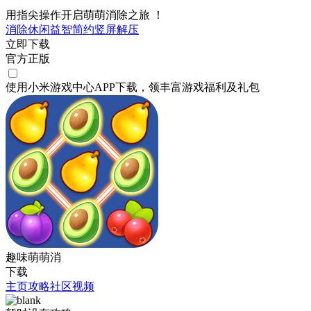
用指尖操作开启萌萌消除之旅 ！
消除
休闲
益智
简约
竖屏
解压
立即下载
官方正版
使用小米游戏中心APP
下载
，领丰富游戏
福利
及
礼包
趣味萌萌消
下载
主页
攻略
社区
视频