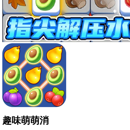
趣味萌萌消