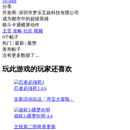
165MB
分享
开发商: 深圳市梦乐互娱科技有限公司
成为都市中的超级英雄
格斗
卡通
横屏
动作
主页
攻略
社区
视频
0个帖子
热门
|
最新
|
最赞
发布帖子
没有更多数据了....
玩此游戏的玩家还喜欢
忍者必须死3
4.6
全新活动玩法「寻宝大冒险」
崩坏3-曙梦向明
4.4
主线第二部终章更新