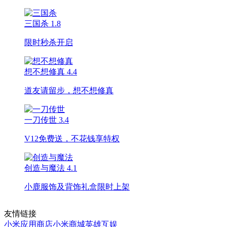
三国杀
1.8
限时秒杀开启
想不想修真
4.4
道友请留步，想不想修真
一刀传世
3.4
V12免费送，不花钱享特权
创造与魔法
4.1
小鹿服饰及背饰礼盒限时上架
友情链接
小米应用商店
小米商城
英雄互娱