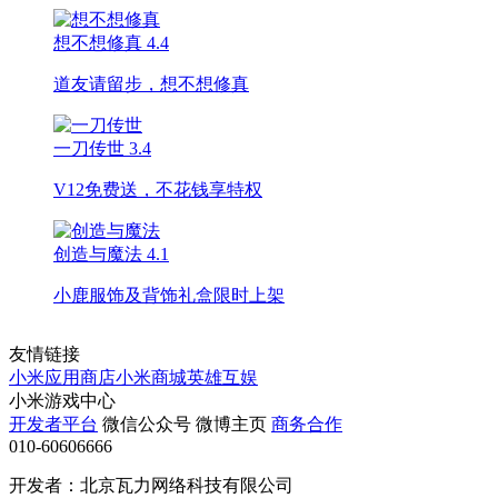
想不想修真
4.4
道友请留步，想不想修真
一刀传世
3.4
V12免费送，不花钱享特权
创造与魔法
4.1
小鹿服饰及背饰礼盒限时上架
友情链接
小米应用商店
小米商城
英雄互娱
小米游戏中心
开发者平台
微信公众号
微博主页
商务合作
010-60606666
开发者：北京瓦力网络科技有限公司