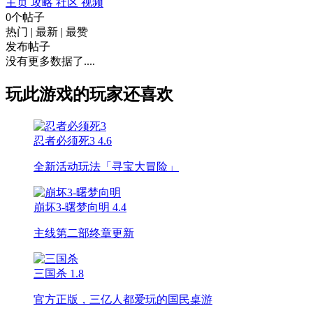
主页
攻略
社区
视频
0个帖子
热门
|
最新
|
最赞
发布帖子
没有更多数据了....
玩此游戏的玩家还喜欢
忍者必须死3
4.6
全新活动玩法「寻宝大冒险」
崩坏3-曙梦向明
4.4
主线第二部终章更新
三国杀
1.8
官方正版，三亿人都爱玩的国民桌游