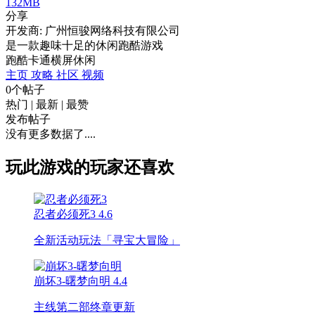
132MB
分享
开发商: 广州恒骏网络科技有限公司
是一款趣味十足的休闲跑酷游戏
跑酷
卡通
横屏
休闲
主页
攻略
社区
视频
0个帖子
热门
|
最新
|
最赞
发布帖子
没有更多数据了....
玩此游戏的玩家还喜欢
忍者必须死3
4.6
全新活动玩法「寻宝大冒险」
崩坏3-曙梦向明
4.4
主线第二部终章更新