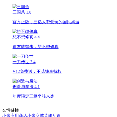
三国杀
1.8
官方正版，三亿人都爱玩的国民桌游
想不想修真
4.4
道友请留步，想不想修真
一刀传世
3.4
V12免费送，不花钱享特权
创造与魔法
4.1
年度限定三栖坐骑来袭
友情链接
小米应用商店
小米商城
英雄互娱